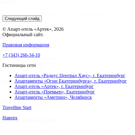
Бонус
Эксклюзивный тариф для участников программы лояльности
Следующий слайд
ЮСТА Бонус.
© Апарт-отель «Артек», 2026
Забронировать по акции
Официальный сайт.
Правовая информация
Тариф долгосрочный
+7 (343) 266-34-10
Выгода 15% при размещении от 5 суток!
Забронировать по акции
Гостиницы сети
Апарт-отель «Радиус Централ Хаус»,
г. Екатеринбург
Длительный тариф
Апартаменты «Огни Екатеринбурга»,
г. Екатеринбург
Апарт-отель «Артек»,
г. Екатеринбург
Апарт-отель «Премьер»,
Екатеринбург
Длительное проживание с выгодой!
Апартаменты «Аметрин»,
Челябинск
Забронировать по акции
Travelline Start
Наверх
Невозвратный тариф
Скидка 10% при полной оплате проживания в момент